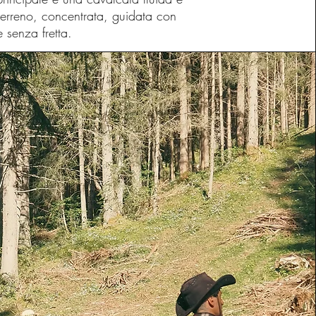
 terreno, concentrata, guidata con
 senza fretta.