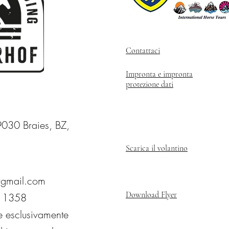
Contattaci
Impronta e impronta
protezione dati
9030 Braies, BZ,
Scarica il volantino
@gmail.com
Download Flyer
 1358
e esclusivamente